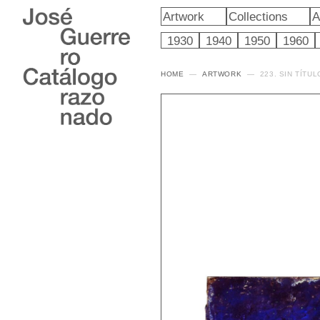
Artwork
Collections
A
1930
1940
1950
1960
HOME
ARTWORK
223. SIN TÍTUL