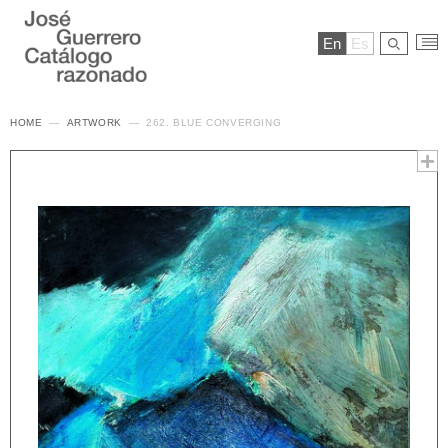
En
Es
HOME
ARTWORK
262. BLUE CONVERGING