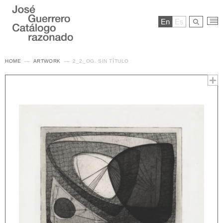
En
Es
HOME
ARTWORK
2_2_OG. SIN TÍTULO