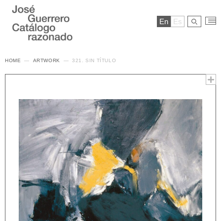
En
Es
HOME
ARTWORK
321. SIN TÍTULO