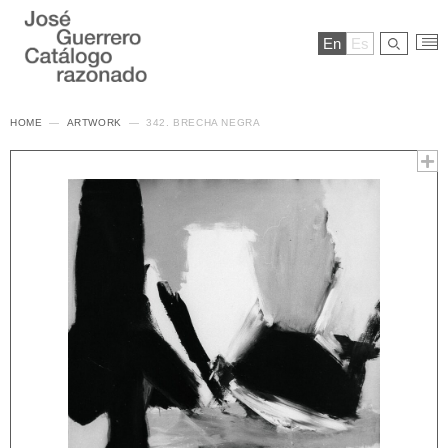
En
Es
HOME
ARTWORK
342. BRECHA NEGRA