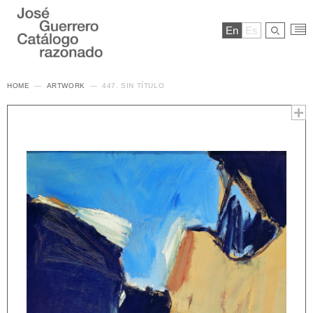
En
Es
HOME
ARTWORK
447. SIN TÍTULO