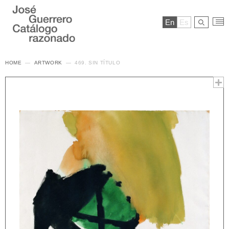
En
Es
HOME
ARTWORK
469. SIN TÍTULO