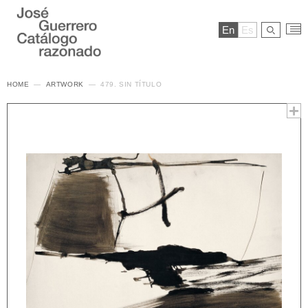
En
Es
HOME
ARTWORK
479. SIN TÍTULO