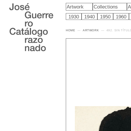
Artwork
Collections
A
1930
1940
1950
1960
HOME
ARTWORK
492. SIN TÍTUL