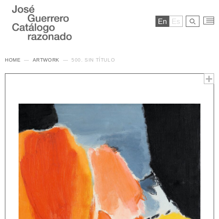
En
Es
HOME
ARTWORK
500. SIN TÍTULO