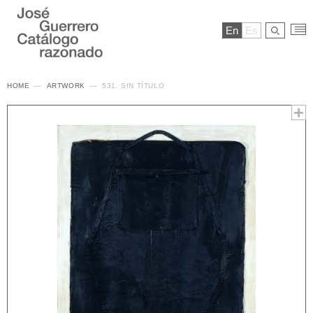
En
Es
HOME
ARTWORK
531. SIN TÍTULO