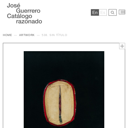
En
Es
HOME
ARTWORK
538. SIN TÍTULO