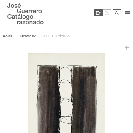
En
Es
HOME
ARTWORK
614. SIN TÍTULO