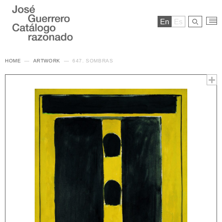
En
Es
HOME
ARTWORK
647. SOMBRAS