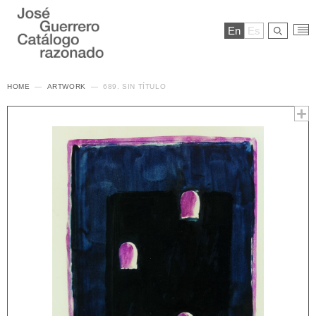
En
Es
HOME
ARTWORK
689. SIN TÍTULO