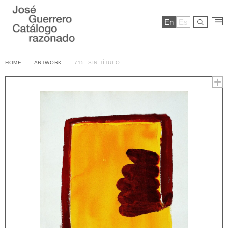
En
Es
HOME
ARTWORK
715. SIN TÍTULO