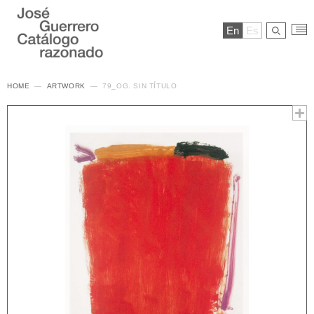
En
Es
HOME
ARTWORK
79_OG. SIN TÍTULO