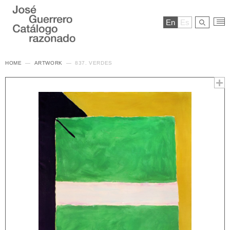
En
Es
HOME
ARTWORK
837. VERDES