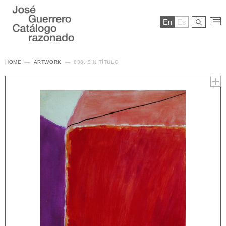
En
Es
HOME
ARTWORK
838. SIN TÍTULO