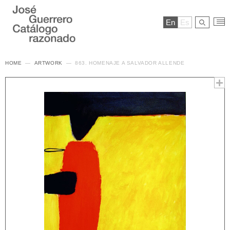
En
Es
HOME
ARTWORK
863. HOMENAJE A SALVADOR ALLENDE