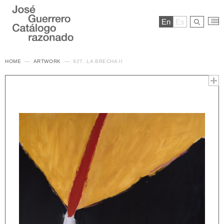
En
Es
HOME
ARTWORK
927. LA BRECHA II