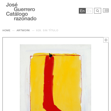
En
Es
HOME
ARTWORK
928. SIN TÍTULO