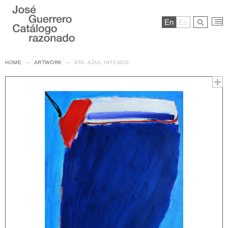
En
Es
HOME
ARTWORK
950. AZUL INTENSO