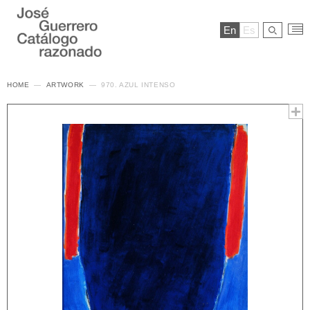
En
Es
HOME
ARTWORK
970. AZUL INTENSO