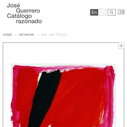
En
Es
HOME
ARTWORK
992. SIN TÍTULO