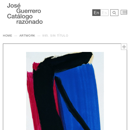
En
Es
HOME
ARTWORK
995. SIN TÍTULO