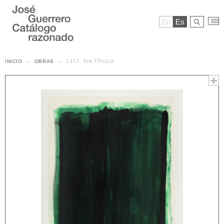
En
Es
INICIO
OBRAS
1377. SIN TÍTULO