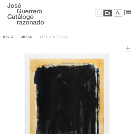
En
Es
INICIO
OBRAS
1378. SIN TÍTULO