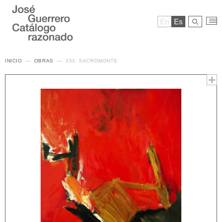
En
Es
INICIO
OBRAS
333. SACROMONTE