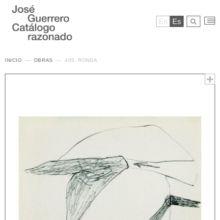
En
Es
INICIO
OBRAS
405. RONDA