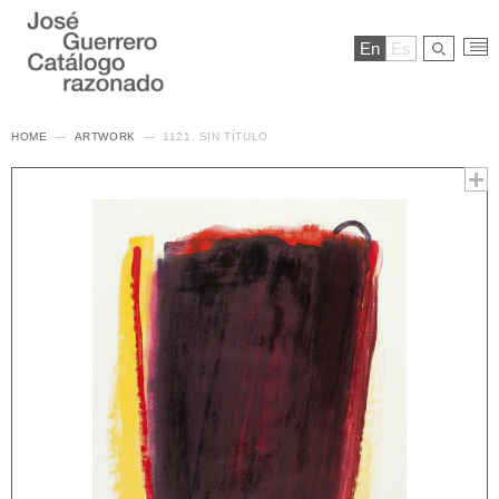
En
Es
HOME
ARTWORK
1121. SIN TÍTULO