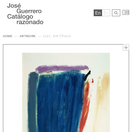
En
Es
HOME
ARTWORK
1122. SIN TÍTULO