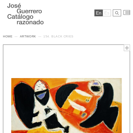
En
Es
HOME
ARTWORK
154. BLACK CRIES