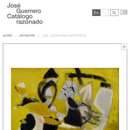
En
Es
HOME
ARTWORK
180. SIGNS AND PORTENTS