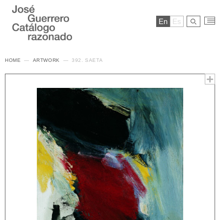
En
Es
HOME
ARTWORK
392. SAETA